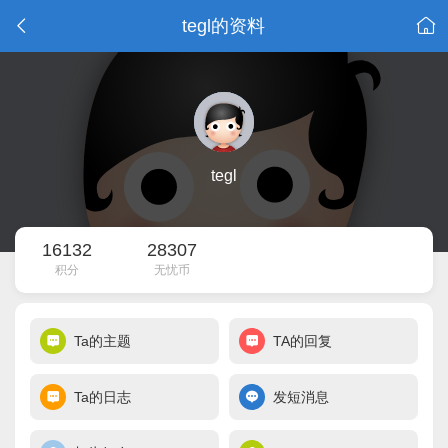
tegl的资料
tegl
16132
28307
积分
无忧币
Ta的主题
TA的回复
Ta的日志
发短消息