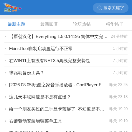
搜索关键字
最新主题
最新回复
论坛热帖
精华帖子
【原创汉化】Everything 1.5.0.1419b 简体中文完全汉化绿色版(高亮搜索关键词)
24 分钟前
FbinstTool自制启动盘运行不正常
1 小时前
在WIN11上有没有NET3.5离线完整安装包
7 小时前
求驱动备份工具？
7 小时前
[2026.08.05]玩酷之家音乐播放器 - CoolPlayer For Audio 1.0.6 发布！
昨天 23:25
这几天本坛网速是不是有点慢？
昨天 23:18
给一个朋友买过的二手显卡蓝屏了, 不知道是不是显卡问题
昨天 19:20
右键驱动安装增强菜单工具
昨天 19:19