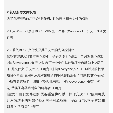
2 获取所需文件权限
为了能够在Win7下顺利制作PE,必须获得相关文件的权限.
2.1 用WimTool解开BOOT.WIM第一个卷（Windows PE）为BOOT文
件夹
2.2 获取BOOT文件夹及其子文件的完全控制权
鼠标右键BOOT文件夹->属性->安全选项卡->高级->更改权限->添加-
>输入everyone->确定->勾选"完全控制",其他选项会自动勾上->应用
于"此文件夹,子文件夹"->确定->删除Everyone,SYSTEM以外的权限
项目->勾选"使用可从此对象继承的权限替换所有子对象权限"->确定
->所有者选项卡->编辑->其他用户或组->输入everyone->确定->勾
选"替换子容器和对象的所有者"->确定
[注意：由于文件过多,需要重复执行以下操作几次：1."使用可从
此对象继承的权限替换所有子对象权限"->确定;2."替换子容器和
对象的所有者"->确定]