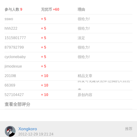
参与人数
9
无忧币
+60
理由
sswo
+ 5
很给力!
hhh222
+ 5
很给力!
1515801777
+ 5
淡定
879792799
+ 5
很给力!
cyclonebaby
+ 5
很给力!
jimodexue
+ 5
2010ttt
+ 10
精品文章
回复可见建议去掉.想搞的人自然
66369
+ 10
来.
527104427
+ 10
原创内容
查看全部评分
Xongkoro
推荐
2012-12-29 19:21:24