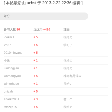
[
本帖最后由 achst 于 2013-2-22 22:36 编辑
]
评分
参与人数
86
无忧币
+426
理由
lookerJ
+ 5
很给力!
V587
+ 5
学习了！
2010minyang
+ 5
小妹
+ 1
很给力!
junlongjian
+ 1
很给力!
wordangyou
+ 5
神马都是浮云
winterhope
+ 1
很给力!
unizab
+ 5
anarki2001
+ 3
赞一个!
fmszkp159
+ 5
很给力!