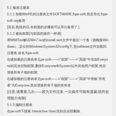
5.1 修改注册表
5.1.1 加载WinPE的注册表文件SOFTWARE为pe-soft,然后导出为pe-
soft.reg备用
[其实,熟练的话,在前面的步骤就可以导出备用了.]
5.1.2 修改权限[与前面的操作一样滴]
用WIMTool解压Win7.iso的install.wim文件中最后一个卷（旗舰版Win
dows）,定位到Windows\System32\config下,把software文件加载到
注册表,命名为pe-soft.
右键加载的注册表单元pe-soft——>"权限"——>"高级"中添加Everyo
ne的完全控制权限,删掉Everyone和System以外其他用户权限,然后
替换所有子项的权限;
右键加载的注册表单元pe-soft——>"权限"——>"高级"中替换"所有
者"为Everyone,然后替换所有子项的所有者.
[注意:请重复几次——因为文件过多,一次操作可能有遗漏,软件处
理能力有限]
5.1.3 编辑注册表
在pe-soft下搜索 Interactive User,找到后全部删除.