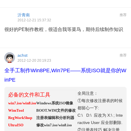
沂青南
推荐
2012-12-21 15:37:32
很好的PE制作教程，很适合我等菜鸟，期待后续制作知识
achst
推荐
2012-12-20 20:19:23
全手工制作Win8PE,Win7PE——系统ISO就是你的W
inPE
全局注意：
必备的文件和工具
①每次修改注册表的时候
win7.iso/win8.iso
Windows系统ISO镜像
都留心一下:
WimTool
BOOT.WIM文件的修改
C:\ D:\ 应改为 X:\ ; Inte
RegWorkShop
注册表编辑和分析利器
ractive User 应全部删除.
UltraISO
修改win7.iso/win8.iso
②注册表技巧,解决注册