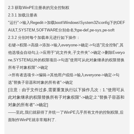
2.3 获取WinPE注册表的完全控制权
2.3.1 加载注册表
"运行"->输入Regedit->加载boot\Windows\System32\config下的DEF
AULT,SYSTEM,SOFTWARE分别命名为pe-def,pe-sys,pe-soft
2.3.2 分别对每个加载单元进行如下操作：
右键->权限->高级->添加->输入everyone->确定->勾选"完全控制",其
他选项会自动勾上->应用于"此文件夹,子文件夹"->确定->删除Everyo
ne,SYSTEM以外的权限项目->勾选"使用可从此对象继承的权限替换
所有子对象权限"->确定
->所有者选项卡->编辑->其他用户或组->输入everyone->确定->勾
选"替换子容器和对象的所有者"->确定
注意：由于文件过多,需要重复执行以下操作几次：1."使用可从
[
此对象继承的权限替换所有子对象权限"->确定;2."替换子容器和
对象的所有者"->确定]
——至此,我们就获得了并统一了WinPE几乎所有文件的控制权限,后
面制作WinPE就非常顺利了.