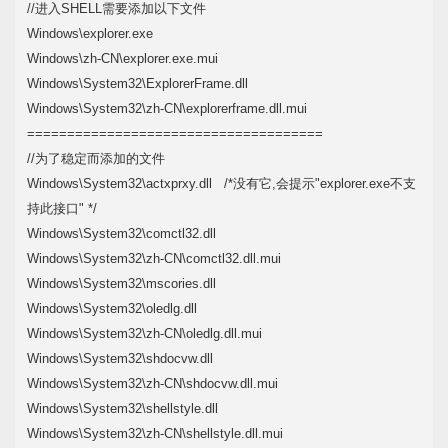
//进入SHELL需要添加以下文件
Windows\explorer.exe
Windows\zh-CN\explorer.exe.mui
Windows\System32\ExplorerFrame.dll
Windows\System32\zh-CN\explorerframe.dll.mui
=====================================
//为了稳定而添加的文件
Windows\System32\
actxprxy.dll
/*没有它,会提示"explorer.exe不支
持此接口" */
Windows\System32\comctl32.dll
Windows\System32\zh-CN\comctl32.dll.mui
Windows\System32\mscories.dll
Windows\System32\oledlg.dll
Windows\System32\zh-CN\oledlg.dll.mui
Windows\System32\shdocvw.dll
Windows\System32\zh-CN\shdocvw.dll.mui
Windows\System32\shellstyle.dll
Windows\System32\zh-CN\shellstyle.dll.mui