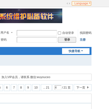
Language
切
换
到
宽
版
用户名
自动登录
找回密码
密码
注册
登录
快捷导航
加入VIP会员，请联系 微信:wuyouceo
5
6
7
8
9
10
... 21
/ 21 页
下一页