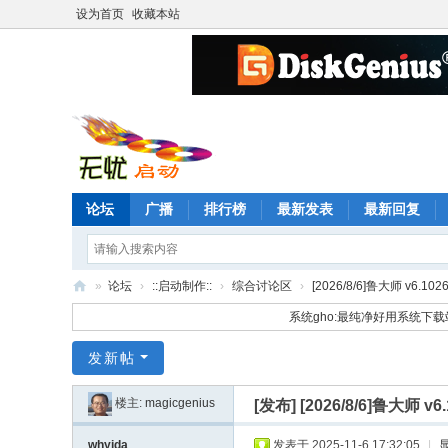
设为首页
收藏本站
论坛
广播
排行榜
最新发表
最新回复
»
论坛
›
::启动制作::
›
综合讨论区
›
[2026/8/6]鲁大师 v6.10
无
系统gho:最纯净好用系统下载
忧
发新帖
启
动
楼主:
magicgenius
[发布]
[2026/8/6]鲁大师 
论
whyida
发表于 2025-11-6 17:32:05
|