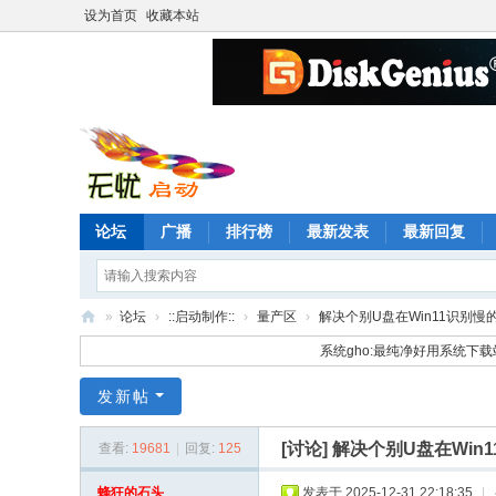
设为首页
收藏本站
论坛
广播
排行榜
最新发表
最新回复
»
论坛
›
::启动制作::
›
量产区
›
解决个别U盘在Win11识别慢
无
系统gho:最纯净好用系统下载
忧
发新帖
启
动
[讨论]
解决个别U盘在Win
查看:
19681
|
回复:
125
论
蜂狂的石头
发表于 2025-12-31 22:18:35
|