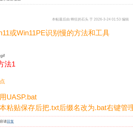
本帖最后由 蜂狂的石头 于 2026-3-24 01:53 编辑
11或Win11PE识别慢的
方法和工具
方法1
缺点
ASP.bat
粘贴保存后把.txt后缀名改为.bat右键管
容请
回复