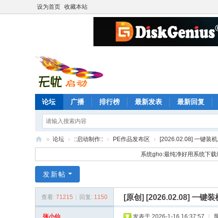
设为首页
收藏本站
论坛
广播
排行榜
最新发表
最新回复
»
论坛
›
::启动制作::
›
PE作品发布区
›
[2026.02.08] 一键装机工具
无
系统gho:最纯净好用系统下载
忧
发新帖
启
动
[原创]
[2026.02.08] 一键装机
查看:
71215
|
回复:
1150
论
张小仙
发表于 2026-1-16 16:37:57
|