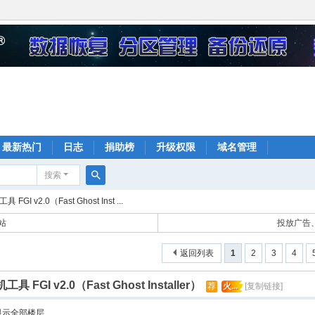
最新热门
日志
捐助榜
升级权限
域名管理
搜索
搜
 FGI v2.0（Fast Ghost Inst ...
索
站
投放广告、
返回列表
1
2
3
4
工具 FGI v2.0（Fast Ghost Installer）
荐
火...
[复制链接]
显示全部楼层