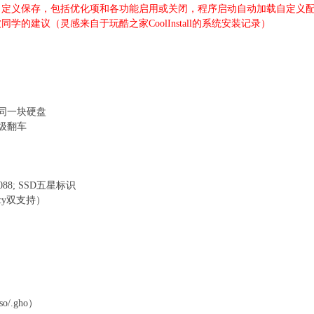
自定义保存，包括优化项和各功能启用或关闭，程序启动自动加载自定义
的建议（灵感来自于玩酷之家CoolInstall的系统安装记录）
同一块硬盘
级翻车
1088; SSD五星标识
acy双支持）
o/.gho）