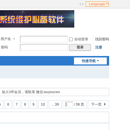
Language
切
换
到
宽
版
用户名
自动登录
找回密码
密码
注册
登录
快捷导航
加入VIP会员，请联系 微信:wuyouceo
5
6
7
8
9
10
... 39
/ 39 页
下一页