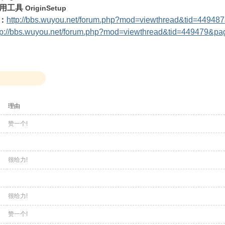
实用工具
OriginSetup
明：
http://bbs.wuyou.net/forum.php?mod=viewthread&tid=449487
tp://bbs.wuyou.net/forum.php?mod=viewthread&tid=449479&p
理由
赞一个!
很给力!
很给力!
赞一个!