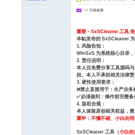
坛
---> 升级权限
重要・SxSCleaner 工具
本帖发布的 SxSClean
1. 风险告知：
WinSxS 为系统核心
2. 责任说明：
本人仅免费分享工具源码与
担。本人不承担相关法律责
3. 硬性使用要求：
❌禁止直接用于：生产业务
✅必须做到：操作前完整备
4. 版权合规：
本人保留原创相关权益，禁
重申：不懂不碰、小白勿用
SxSCleaner 工具（
小白勿