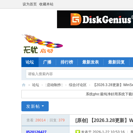
设为首页
收藏本站
论坛
广播
排行榜
最新发表
最新回复
»
论坛
›
::启动制作::
›
综合讨论区
›
【2026.3.28更新】WinS
无
系统gho:最纯净好用系统下载
忧
发新帖
启
动
[原创]
【2026.3.28更新】
查看:
28014
|
回复:
379
论
ll520126427
发表于 2026-1-22 10:53:16
|