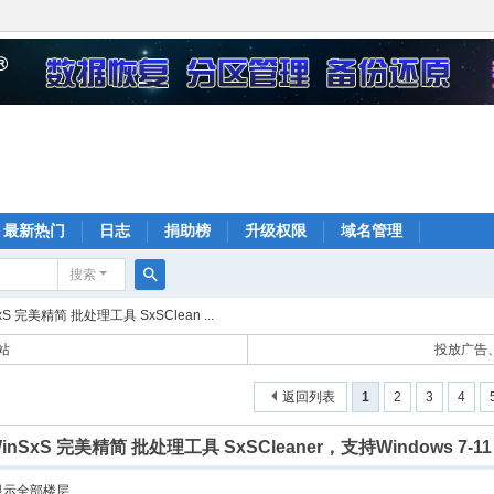
最新热门
日志
捐助榜
升级权限
域名管理
搜索
搜
xS 完美精简 批处理工具 SxSClean ...
索
站
投放广告、
返回列表
1
2
3
4
WinSxS 完美精简 批处理工具 SxSCleaner，支持Windows 7-11
显示全部楼层