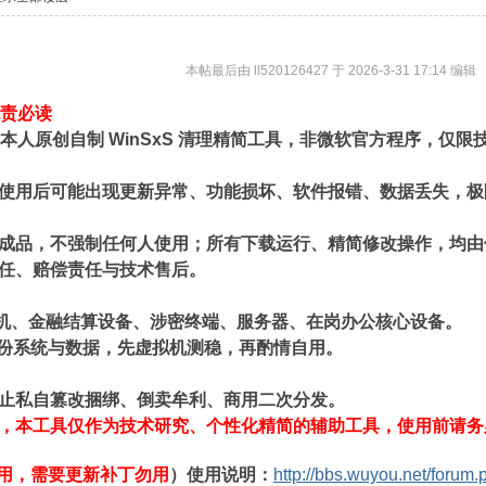
本帖最后由 ll520126427 于 2026-3-31 17:14 编辑
 免责必读
er 为本人原创自制 WinSxS 清理精简工具，非微软官方程序
目录，使用后可能出现更新异常、功能损坏、软件报错、数据丢失，
成品，不强制任何人使用；所有下载运行、精简修改操作，均由
任、赔偿责任与技术售后。
机、金融结算设备、涉密终端、服务器、在岗办公核心设备。
份系统与数据，先虚拟机测稳，再酌情自用。
止私自篡改捆绑、倒卖牟利、商用二次分发。
，
本工具仅作为技术研究、个性化精简的辅助工具，使用前请务
用，需要更新补丁勿用
）使用说明：
http://bbs.wuyou.net/foru