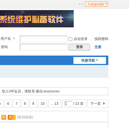
Language
切
换
到
宽
版
用户名
自动登录
找回密码
密码
注册
登录
快捷导航
加入VIP会员，请联系 微信:wuyouceo
5
6
7
8
9
10
... 13
/ 13 页
下一页
荐
火...
[复制链接]