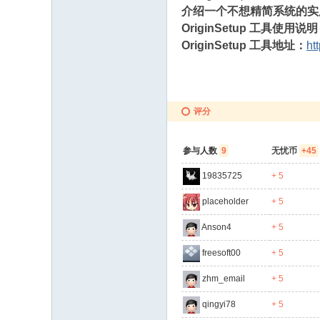
介绍一个不想精简系统的
OriginSetup 工具使用说
OriginSetup 工具地址：
ht
评分
参与人数
9
无忧币
+45
19835725
+ 5
placeholder
+ 5
Anson4
+ 5
freesoft00
+ 5
zhm_email
+ 5
qingyi78
+ 5