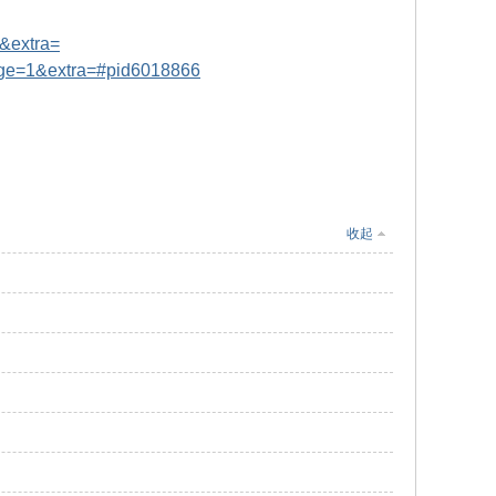
&extra=
age=1&extra=#pid6018866
收起