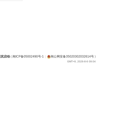
无忧启动
(
闽ICP备05002490号-1
|
闽公网安备35020302032614号
)
GMT+8, 2026-8-6 09:04