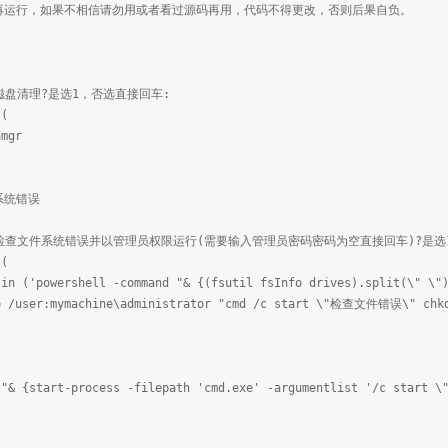
件再运行，如果不相信请勿用或者看过源码再用，代码不得更改，否则后果自负。
需要磁盘清理?是选1，否选直接回车:
 (
nmgr
系统错误
否需要检查文件系统错误并以管理员权限运行(需要输入管理员密码密码为空直接回车)?是选
 (
 in ('powershell -command "& {(fsutil fsInfo drives).split(\" \"
e /user:mymachine\administrator "cmd /c start \"检查文件错误\" chkd
 "& {start-process -filepath 'cmd.exe' -argumentlist '/c start