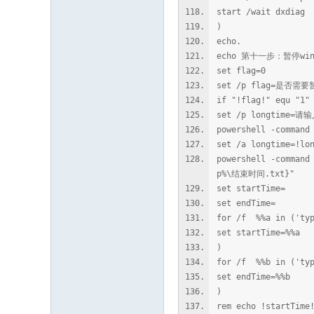
start /wait dxdiag
)
echo.
echo 第十一步：暂停win
set flag=0
set /p flag=是否需
if "!flag!" equ "1"
set /p longtim
powershell -command
set /a longtime=!lo
powershell -command
p%\结束时间.txt}"
set startTime=
set endTime=
for /f %%a in ('ty
set startTime=%%a
)
for /f %%b in ('ty
set endTime=%%b
)
rem echo !startTime