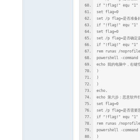
if "!flag!" equ "1"
set flag=0
set /p flag=是否
if "!flag!" equ "1"
set flag=0
set /p flag=是否
if "!flag!" equ "1"
rem runas /noprofil
powershell -command
echo 我的电脑中，右键空
)
)
)
echo.
echo 第六步：恶意软件
set flag=0
set /p flag=是否
if "!flag!" equ "1"
rem runas /noprofil
powershell -command
)