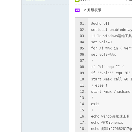
坛
---> 升级权限
@echo off
setlocal enabledela
title windows运维
set vols=0
for /f %%x in ('ver
set vols=%%x
)
if "%1" equ "" (
if "!vols!" equ "0"
start /max call %0 
) else (
start /max /machine
)
exit
)
echo windows加速工具
echo 作者:phenix
echo 邮箱:279682817@