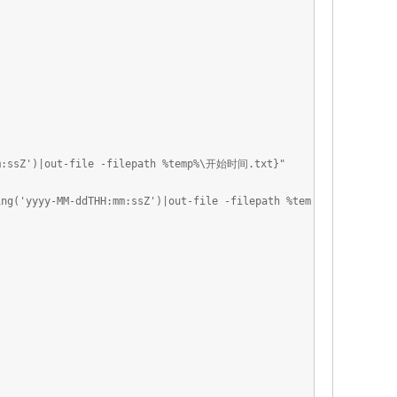
mm:ssZ')|out-file -filepath %temp%\开始时间.txt}"
ing('yyyy-MM-ddTHH:mm:ssZ')|out-file -filepath %tem