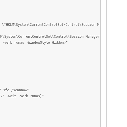
\"HKLM\System\CurrentControlSet\Control\Session M
"
LM\System\CurrentControlSet\Control\Session Manager
t -verb runas -WindowStyle Hidden}"
 sfc /scannow"
w\" -wait -verb runas}"