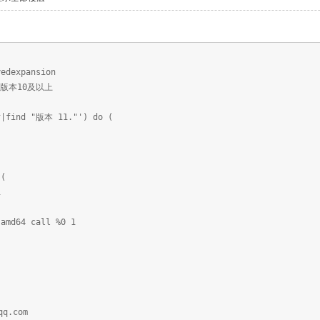
yedexpansion
工具版本10及以上
^|find "版本 11."') do (
 (
1
 amd64 call %0 1
qq.com