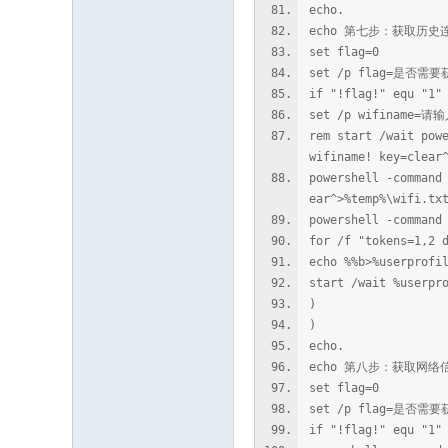
echo.
echo 第七步：获取历史连
set flag=0
set /p flag=是否
if "!flag!" equ "1"
set /p wifiname=请
rem start /wait pow
wifiname! key=clear
powershell -command
ear^>%temp%\wifi.tx
powershell -command
for /f "tokens=1,2 
echo %%b>%userprof
start /wait %userp
)
)
echo.
echo 第八步：获取网络
set flag=0
set /p flag=是否
if "!flag!" equ "1"