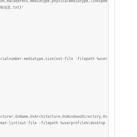
ion,macaddress,mediatype,physicalmediatype,linkspee
\网络信息.txt}"
erialnumber,mediatype,size|out-file -filepath %user
acturer,OsName,OsArchitecture,OsWindowsDirectory,Os
rmat-list|out-file -filepath %userprofile%\desktop