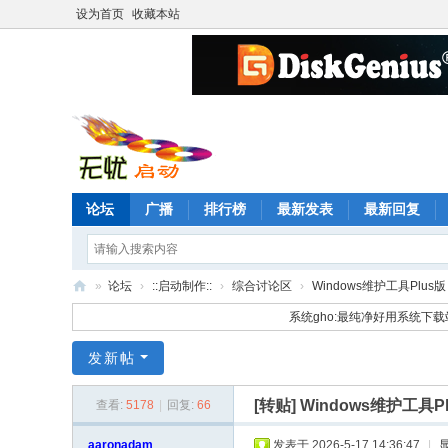
设为首页
收藏本站
论坛
广播
排行榜
最新发表
最新回复
»
论坛
›
::启动制作::
›
综合讨论区
›
Windows维护工具Plus版
无
系统gho:最纯净好用系统下载
忧
发新帖
启
动
[转贴]
Windows维护工具P
查看:
5178
|
回复:
66
论
aaronadam
发表于 2026-5-17 14:36:47
|