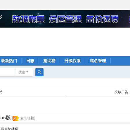
最新热门
日志
捐助榜
升级权限
域名管理
搜索
搜
索
站
投放广告、
lus版
火
[复制链接]
显示全部楼层