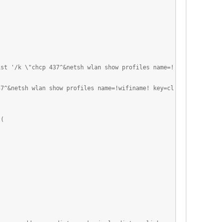
st '/k \"chcp 437^&netsh wlan show profiles name=!
7^&netsh wlan show profiles name=!wifiname! key=cl
 (