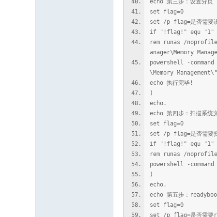
echo 第三步：设置分页
set flag=0
set /p flag=是
if "!flag!" equ "1"
rem runas /noprofil
anager\Memory Manag
powershell -command
\Memory Management\
echo 执行完毕!
)
echo.
echo 第四步：扫描系统
set flag=0
set /p flag=是
if "!flag!" equ "1"
rem runas /noprofi
powershell -command
)
echo.
echo 第五步：readyboo
set flag=0
set /p flag=是否需