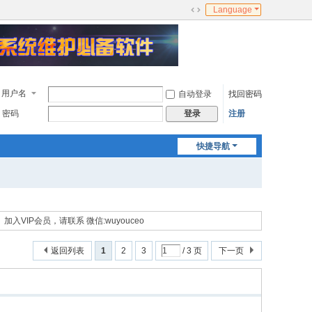
Language
切
换
到
宽
版
用户名
自动登录
找回密码
密码
注册
登录
快捷导航
加入VIP会员，请联系 微信:wuyouceo
返回列表
1
2
3
/ 3 页
下一页