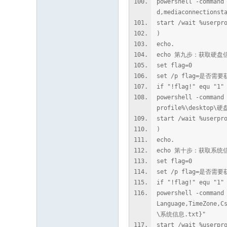
powershell -command
d,mediaconnectionst
start /wait %userp
)
echo.
echo 第九步：获取硬盘
set flag=0
set /p flag=是否
if "!flag!" equ "1"
powershell -command
profile%\desktop\
start /wait %userp
)
echo.
echo 第十步：获取系统
set flag=0
set /p flag=是否
if "!flag!" equ "1"
powershell -command
Language,TimeZone,C
\系统信息.txt}"
start /wait %userp