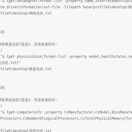
 "& {get-netadapter|format-list -property name,interfacedescript
ate,driverinformation|out-file -filepath %userprofile%\desktop
rofile%\desktop\网络信息.txt
信息
需要获取硬盘信息?是选1，否选直接回车:
 (
 "& {get-physicaldisk|format-list -property model,healthstatus,s
硬盘信息.txt}"
rofile%\desktop\硬盘信息.txt
信息
需要获取系统信息?是选1，否选直接回车:
 (
 "& {get-computerinfo -property CsManufacturer,CsModel,BiosManuf
sProcessors,CsNumberOfLogicalProcessors,CsTotalPhysicalMemory|fo
rofile%\desktop\系统信息.txt