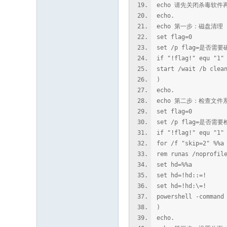
echo 请先关闭杀毒软
echo.
echo 第一步：磁盘清理
set flag=0
set /p flag=是否
if "!flag!" equ "1"
start /wait /b clea
)
echo.
echo 第二步：检查文件
set flag=0
set /p flag=是
if "!flag!" equ "1"
for /f "skip=2" %%a
rem runas /noprofil
set hd=%%a
set hd=!hd::=!
set hd=!hd:\=!
powershell -command
)
echo.