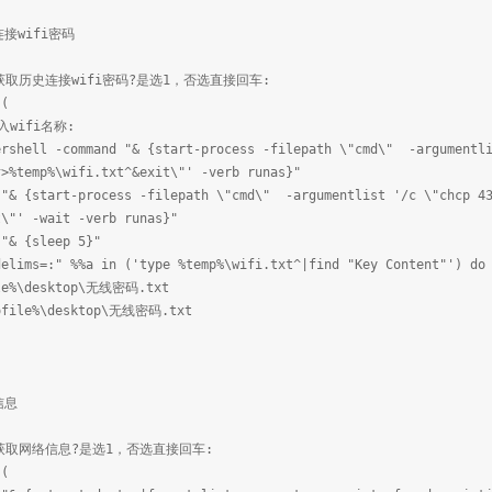
接wifi密码
需要获取历史连接wifi密码?是选1，否选直接回车:
 (
输入wifi名称:
ershell -command "& {start-process -filepath \"cmd\" -argumentli
^>%temp%\wifi.txt^&exit\"' -verb runas}"
 "& {start-process -filepath \"cmd\" -argumentlist '/c \"chcp 43
t\"' -wait -verb runas}"
 "& {sleep 5}"
delims=:" %%a in ('type %temp%\wifi.txt^|find "Key Content"') do
ile%\desktop\无线密码.txt
rofile%\desktop\无线密码.txt
信息
需要获取网络信息?是选1，否选直接回车:
 (