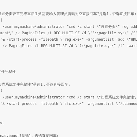
否需要设置分页设置完毕重启生效需要输入管理员密码为空直接回车?是选1，否选直接回车:
 (
e /user:mymachine\administrator "cmd /c start \"设置分页\" reg add 
ement\" /v PagingFiles /t REG_MULTI_SZ /d \"?:\pagefile.sys\" /f
 "& {start-process -filepath \"reg.exe\" -argumentlist 'add \"HK
" /v PagingFiles /t REG_MULTI_SZ /d \"?:\pagefile.sys\" /f' -wai
文件完整性
否需要扫描系统文件完整性?是选1，否选直接回车:
 (
le /user:mymachine\administrator "cmd /c start \"扫描系统文件完整性\"
 "& {start-process -filepath \"sfc.exe\" -argumentlist \"/scanno
st
要readyboost?是选1，否选直接回车: