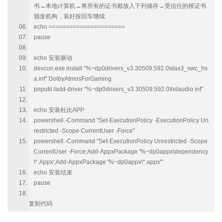
书→本地计算机→将所有的证书都放入下列储存→受信任的根证书
颁发机构，装好按回车继续
echo ======================
pause
echo 安装驱动
devcon.exe install "%~dp0drivers_v3.30509.592.0\dax3_swc_hs
a.inf" DolbyAtmosForGaming
pnputil /add-driver "%~dp0drivers_v3.30509.592.0\hdaudio.inf"
echo 安装杜比APP
powershell -Command "Set-ExecutionPolicy -ExecutionPolicy Un
restricted -Scope CurrentUser -Force"
powershell -Command "Set-ExecutionPolicy Unrestricted -Scope
CurrentUser -Force;Add-AppxPackage '%~dp0appx\dependency
\*.Appx';Add-AppxPackage '%~dp0appx\*.appx'"
echo 安装结束
pause
复制代码