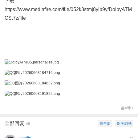
下载
https://www.mediafire.com/file/052k3stmj8ylb9y/DolbyATM
OS.7z/file
4
1
全部回复
看全部
倒序浏览
48
lclcolin
#