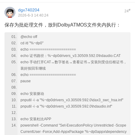
dgx740204
#
24
2026-6-3 14:40:24
保存为批处理文件，放到DolbyATMOS文件夹内执行：
@echo off
cd /d "%~dp0"
echo ======================
echo 证书路径：%~dp0drivers_v3.30509.592.0\hdaudio.CAT
echo 手动打开CAT→数字签名→查看证书→安装到受信任根证书，
装好按回车继续
echo ======================
pause
echo 安装驱动
pnputil -i -a "%~dp0drivers_v3.30509.592.0\dax3_swc_hsa.inf"
pnputil -i -a "%~dp0drivers_v3.30509.592.0\hdaudio.inf"
echo 安装杜比APP
powershell -Command "Set-ExecutionPolicy Unrestricted -Scope
CurrentUser -Force;Add-AppxPackage '%~dp0appx\dependency