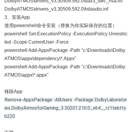
DolbyATMOS\drivers_v3.30509.592.0\dax3_swc_hsa.inf
DolbyATMOS\drivers_v3.30509.592.0\hdaudio.inf
3、安装App
使用powershell命令安装（替换为你实际保存的位置）
powershell Set-ExecutionPolicy -ExecutionPolicy Unrestric
ted -Scope CurrentUser -Force
powershell Add-AppxPackage -Path "c:\Downloads\Dolby
ATMOS\appx\dependency\*.Appx"
powershell Add-AppxPackage -Path "c:\Downloads\Dolby
ATMOS\appx\*.appx"
移除App
Remove-AppxPackage -AllUsers -Package DolbyLaborator
ies.DolbyAtm
osforGaming_3.30201.210.0_x64__rz1tebtty
b220