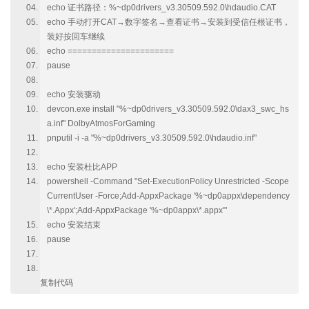
echo 证书路径：%~dp0drivers_v3.30509.592.0\hdaudio.CAT
echo 手动打开CAT→数字签名→查看证书→安装到受信任根证书，
装好按回车继续
echo ======================
pause
echo 安装驱动
devcon.exe install "%~dp0drivers_v3.30509.592.0\dax3_swc_hs
a.inf" DolbyAtmosForGaming
pnputil -i -a "%~dp0drivers_v3.30509.592.0\hdaudio.inf"
echo 安装杜比APP
powershell -Command "Set-ExecutionPolicy Unrestricted -Scope
CurrentUser -Force;Add-AppxPackage '%~dp0appx\dependency
\*.Appx';Add-AppxPackage '%~dp0appx\*.appx'"
echo 安装结束
pause
复制代码