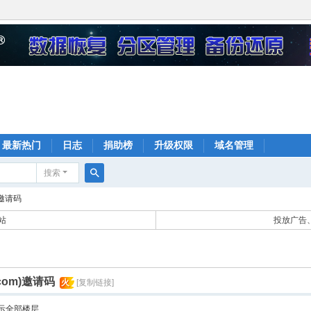
最新热门
日志
捐助榜
升级权限
域名管理
搜索
搜
)邀请码
索
站
投放广告、
com)邀请码
火
[复制链接]
示全部楼层