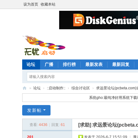
设为首页
收藏本站
论坛
广播
排行榜
最新发表
最新回复
»
论坛
›
::启动制作::
›
综合讨论区
›
求远景论坛(pcbeta.com
无
系统gho:最纯净好用系统下载
忧
发新帖
启
动
[求助]
求远景论坛(pcbeta.
查看:
4436
|
回复:
61
论
201
发表于 2026-6-7 15:51:09
|
显