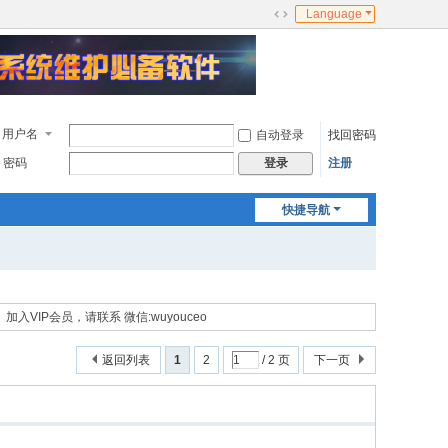
Language
切
换
到
宽
版
用户名
自动登录
找回密码
密码
注册
登录
快捷导航
加入VIP会员，请联系 微信:wuyouceo
返回列表
1
2
/ 2 页
下一页