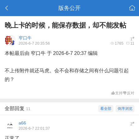
版务公开
晚上卡的时候，能保存数据，却不能发帖
窄口牛
#
1
2026-6-7 20:35:56
1765
11
本帖最后由 窄口牛 于 2026-6-7 20:37 编辑
不上传附件就还马虎。会不会和存储之间有什么问题引起
的？
支持
反对
全部回复
看全部
倒序浏览
11
a66
#
2
2026-6-7 22:01:37
正常了