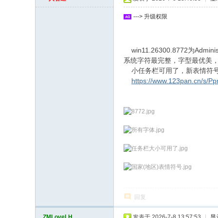
坛
---> 升级权限
win11.26300.8772
系统字符最完整，字型最优美
小任务栏可用了，新表情符号se
https://www.123pan.cn/s/P
回复
ZMLoveLH
发表于 2026-7-8 13:57:53
|
显