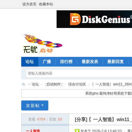
设为首页
收藏本站
论坛
广播
排行榜
最新发表
最新回复
»
论坛
›
::启动制作::
›
综合讨论区
›
〖一人智造〗win11_26H2_
无
系统gho:最纯净好用系统下载
忧
发新帖
启
动
[分享]
〖一人智造〗win11_2
查看:
4704
|
回复:
83
论
一人智造
发表于 2026-7-8 13:46:33
|
显