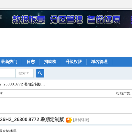
最新热门
日志
捐助榜
升级权限
域名管理
搜索
搜
26300.8772 暑期定制版 ...
索
站
投放广告、
6H2_26300.8772 暑期定制版
火
[复制链接]
示全部楼层