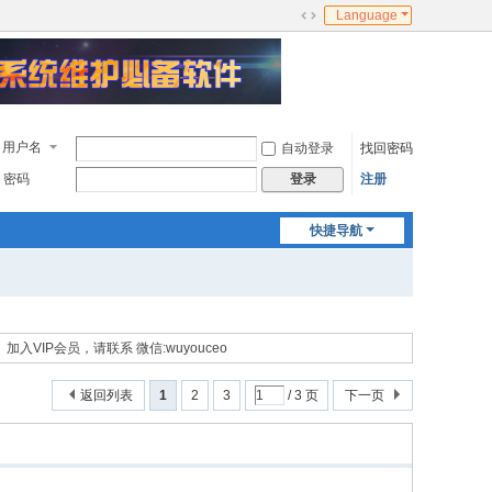
Language
切
换
到
宽
版
用户名
自动登录
找回密码
密码
注册
登录
快捷导航
加入VIP会员，请联系 微信:wuyouceo
返回列表
1
2
3
/ 3 页
下一页