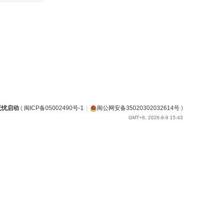
无忧启动
(
闽ICP备05002490号-1
|
闽公网安备35020302032614号
)
GMT+8, 2026-8-9 15:43