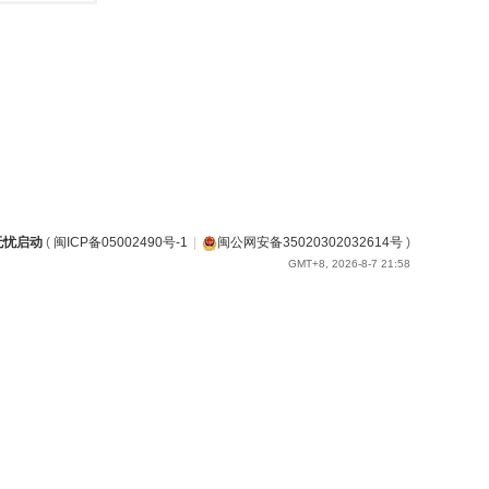
无忧启动
(
闽ICP备05002490号-1
|
闽公网安备35020302032614号
)
GMT+8, 2026-8-7 21:58