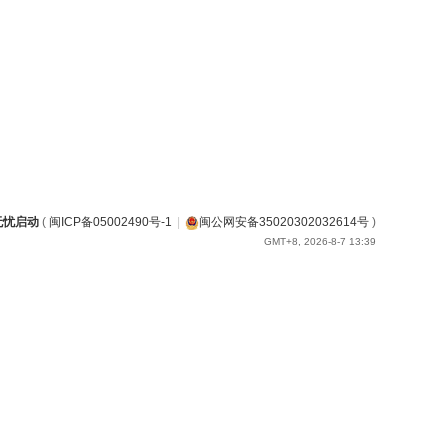
无忧启动
(
闽ICP备05002490号-1
|
闽公网安备35020302032614号
)
GMT+8, 2026-8-7 13:39