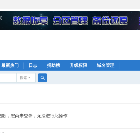
最新热门
日志
捐助榜
升级权限
域名管理
搜索
搜
索
抱歉，您尚未登录，无法进行此操作
……