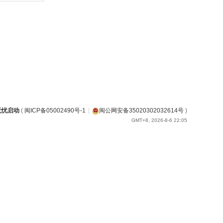
无忧启动
(
闽ICP备05002490号-1
|
闽公网安备35020302032614号
)
GMT+8, 2026-8-6 22:05