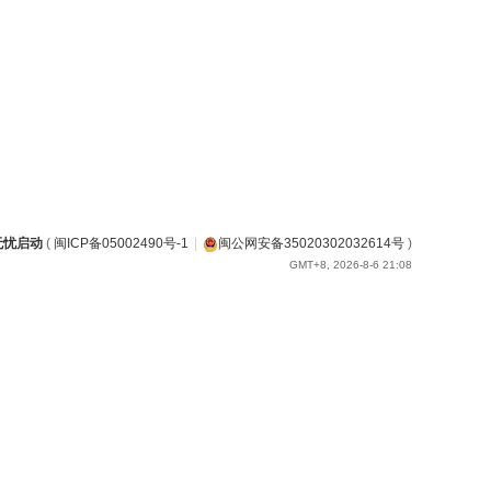
无忧启动
(
闽ICP备05002490号-1
|
闽公网安备35020302032614号
)
GMT+8, 2026-8-6 21:08