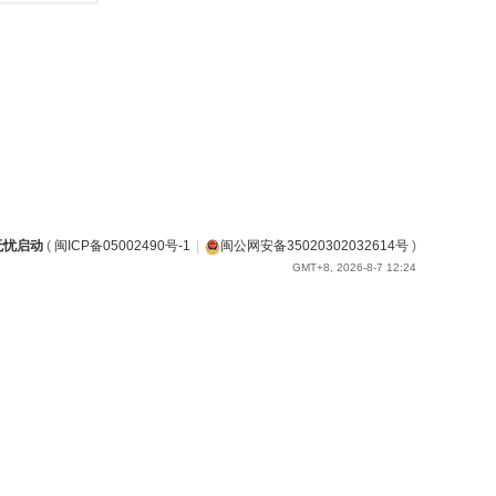
无忧启动
(
闽ICP备05002490号-1
|
闽公网安备35020302032614号
)
GMT+8, 2026-8-7 12:24