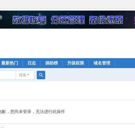
最新热门
日志
捐助榜
升级权限
域名管理
搜索
搜
索
抱歉，您尚未登录，无法进行此操作
……