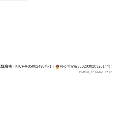
无忧启动
(
闽ICP备05002490号-1
|
闽公网安备35020302032614号
)
GMT+8, 2026-8-8 17:24