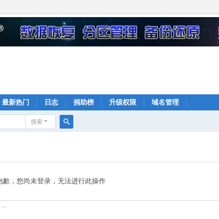
最新热门
日志
捐助榜
升级权限
域名管理
搜索
搜
索
抱歉，您尚未登录，无法进行此操作
……