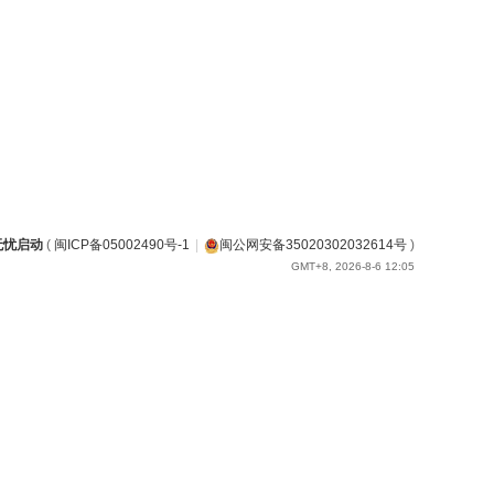
无忧启动
(
闽ICP备05002490号-1
|
闽公网安备35020302032614号
)
GMT+8, 2026-8-6 12:05