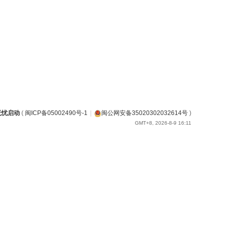
无忧启动
(
闽ICP备05002490号-1
|
闽公网安备35020302032614号
)
GMT+8, 2026-8-9 16:11