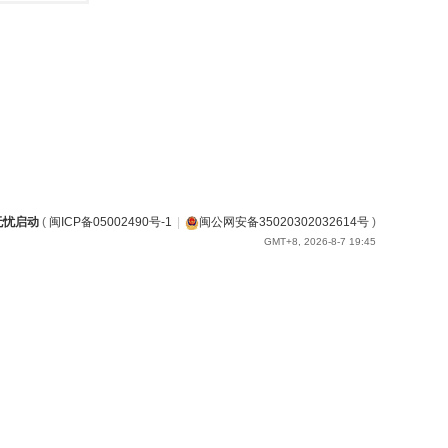
无忧启动
(
闽ICP备05002490号-1
|
闽公网安备35020302032614号
)
GMT+8, 2026-8-7 19:45