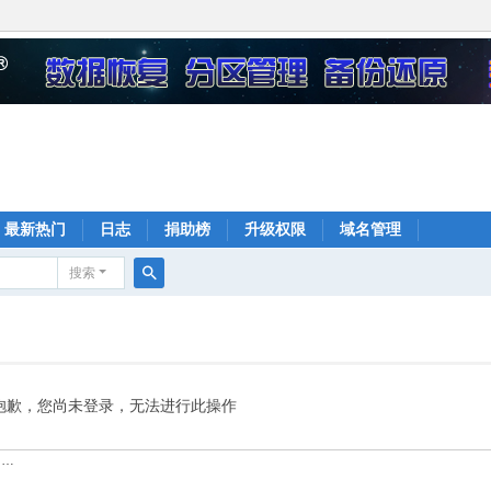
最新热门
日志
捐助榜
升级权限
域名管理
搜索
搜
索
抱歉，您尚未登录，无法进行此操作
……