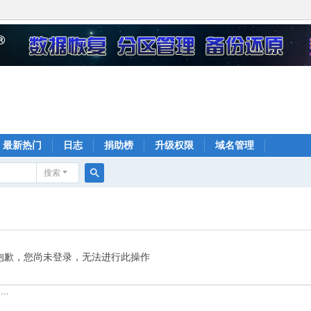
最新热门
日志
捐助榜
升级权限
域名管理
搜索
搜
索
抱歉，您尚未登录，无法进行此操作
……