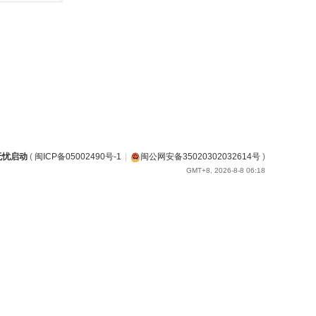
无忧启动
(
闽ICP备05002490号-1
|
闽公网安备35020302032614号
)
GMT+8, 2026-8-8 06:18