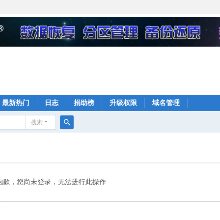
最新热门
日志
捐助榜
升级权限
域名管理
搜索
搜
索
抱歉，您尚未登录，无法进行此操作
……