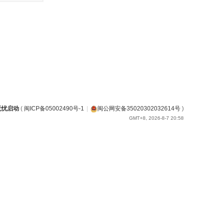
无忧启动
(
闽ICP备05002490号-1
|
闽公网安备35020302032614号
)
GMT+8, 2026-8-7 20:58