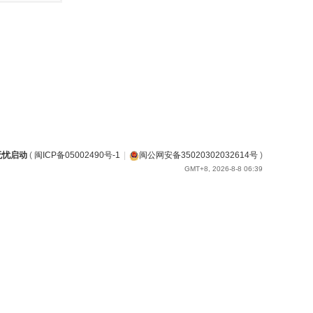
无忧启动
(
闽ICP备05002490号-1
|
闽公网安备35020302032614号
)
GMT+8, 2026-8-8 06:39