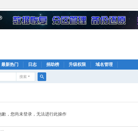
最新热门
日志
捐助榜
升级权限
域名管理
搜索
搜
索
抱歉，您尚未登录，无法进行此操作
……