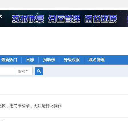
最新热门
日志
捐助榜
升级权限
域名管理
搜索
搜
索
抱歉，您尚未登录，无法进行此操作
……