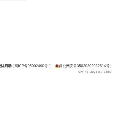
无忧启动
(
闽ICP备05002490号-1
|
闽公网安备35020302032614号
)
GMT+8, 2026-8-7 23:50