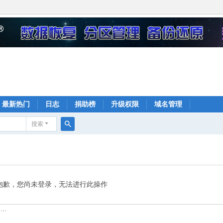
最新热门
日志
捐助榜
升级权限
域名管理
搜索
搜
索
抱歉，您尚未登录，无法进行此操作
……