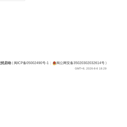
无忧启动
(
闽ICP备05002490号-1
|
闽公网安备35020302032614号
)
GMT+8, 2026-8-6 18:29