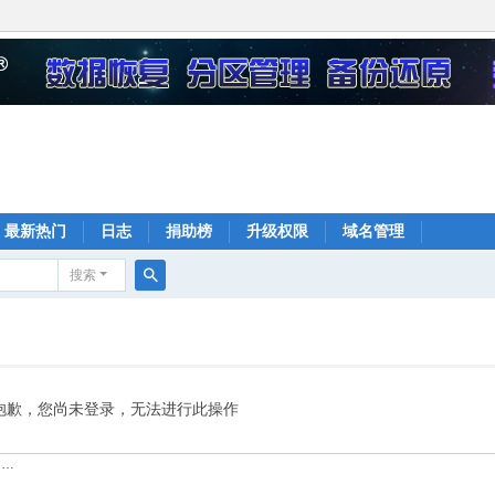
最新热门
日志
捐助榜
升级权限
域名管理
搜索
搜
索
抱歉，您尚未登录，无法进行此操作
……