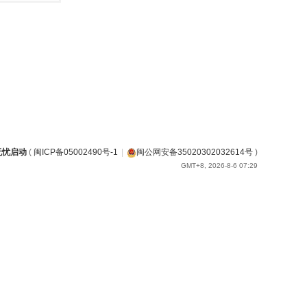
无忧启动
(
闽ICP备05002490号-1
|
闽公网安备35020302032614号
)
GMT+8, 2026-8-6 07:29