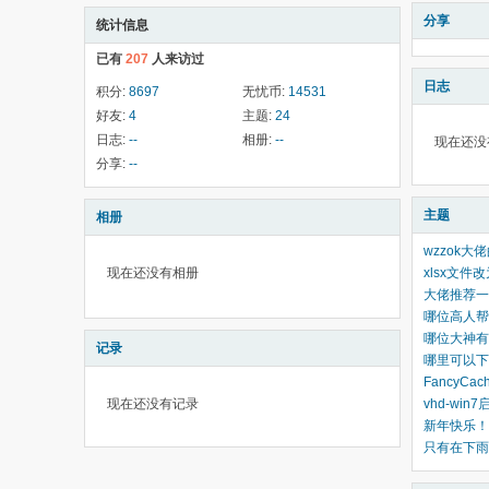
分享
统计信息
已有
207
人来访过
日志
积分:
8697
无忧币:
14531
好友:
4
主题:
24
日志:
--
相册:
--
现在还没
分享:
--
主题
相册
wzzok大
现在还没有相册
xlsx文件改
大佬推荐一个
哪位高人帮
哪位大神有多
记录
哪里可以下到US
FancyC
现在还没有记录
vhd-wi
新年快乐！
只有在下雨