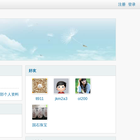
注册
登录
好友
部个人资料
tt911
jkm2a3
ol200
国石珠宝