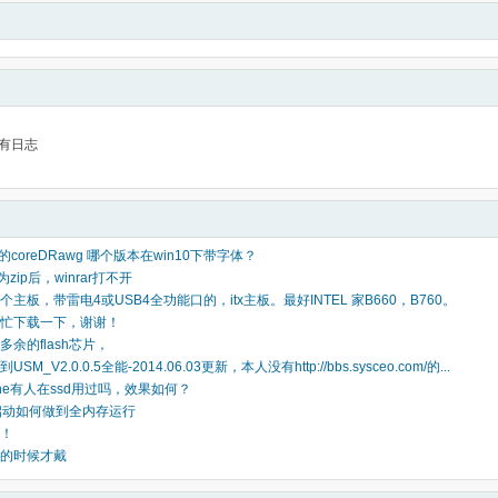
有日志
佬的coreDRawg 哪个版本在win10下带字体？
为zip后，winrar打不开
主板，带雷电4或USB4全功能口的，itx主板。最好INTEL 家B660，B760。
忙下载一下，谢谢！
余的flash芯片，
M_V2.0.0.5全能-2014.06.03更新，本人没有http://bbs.sysceo.com/的...
ache有人在ssd用过吗，效果如何？
n7启动如何做到全内存运行
！
的时候才戴