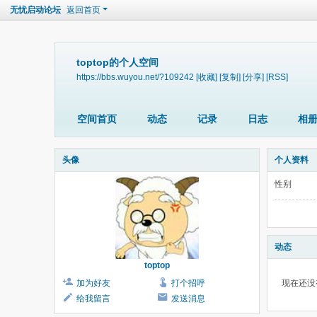
无忧启动论坛
返回首页
toptop的个人空间
https://bbs.wuyou.net/?109242
[收藏]
[复制]
[分享]
[RSS]
空间首页
动态
记录
日志
相
头像
个人资料
性别
动态
toptop
加为好友
打个招呼
现在还没
给我留言
发送消息