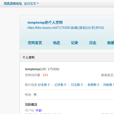
无忧启动论坛
返回首页
temptemp的个人空间
https://bbs.wuyou.net/?175308
[收藏]
[复制]
[分享]
[RSS]
空间首页
动态
记录
日志
相
个人资料
temptemp
(UID: 175308)
空间访问量
231
邮箱状态
统计信息
好友数 0
|
记录数 0
|
日志数 0
|
相册数 0
|
回帖数 
性别
男
活跃概况
用户组
中尉