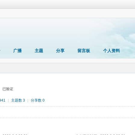
册
广播
主题
分享
留言板
个人资料
已验证
941
|
主题数 3
|
分享数 0