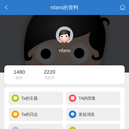
nfans的资料
nfans
1480
2220
积分
无忧币
Ta的主题
TA的回复
Ta的日志
发短消息