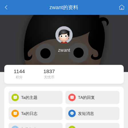
zwant的资料
zwant
1144
1837
积分
无忧币
Ta的主题
TA的回复
Ta的日志
发短消息