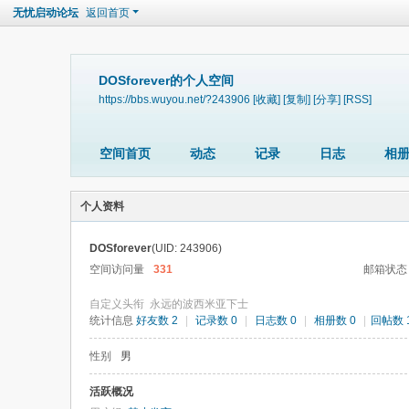
无忧启动论坛
返回首页
DOSforever的个人空间
https://bbs.wuyou.net/?243906
[收藏]
[复制]
[分享]
[RSS]
空间首页
动态
记录
日志
相
个人资料
DOSforever
(UID: 243906)
空间访问量
331
邮箱状态
自定义头衔
永远的波西米亚下士
统计信息
好友数 2
|
记录数 0
|
日志数 0
|
相册数 0
|
回帖数 1
性别
男
活跃概况