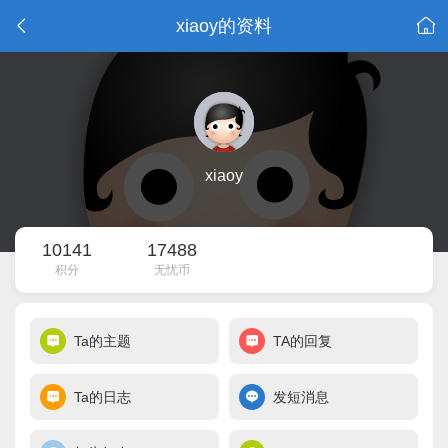
xiaoy的资料
xiaoy
10141
17488
积分
无忧币
Ta的主题
TA的回复
Ta的日志
发短消息