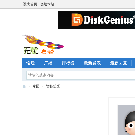
设为首页
收藏本站
论坛
广播
排行榜
最新发表
最新回复
›
家园
›
隐私提醒
无
忧
启
动
论