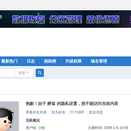
最新热门
日志
捐助榜
升级权限
域名管理
搜索
搜
索
抱歉！由于 醉翁 的隐私设置，您不能访问当前内容
查看好友列表
|
加为好友
|
打个招呼
|
发送消息
活跃概况
用户组:
少校
注册时间: 2009-1-6 19:56