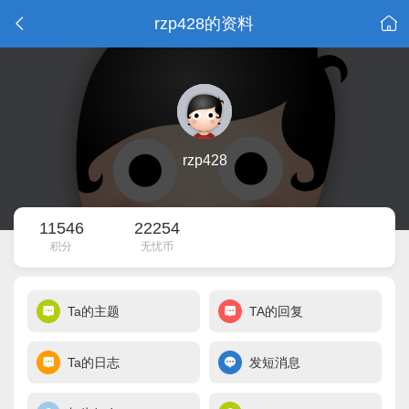
rzp428的资料
rzp428
11546
22254
积分
无忧币
Ta的主题
TA的回复
Ta的日志
发短消息