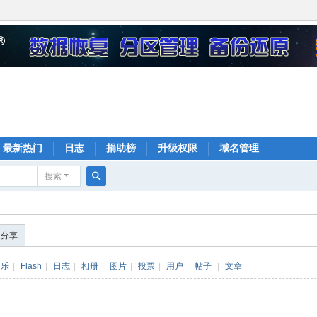
最新热门
日志
捐助榜
升级权限
域名管理
搜索
搜
索
的分享
音乐
|
Flash
|
日志
|
相册
|
图片
|
投票
|
用户
|
帖子
|
文章