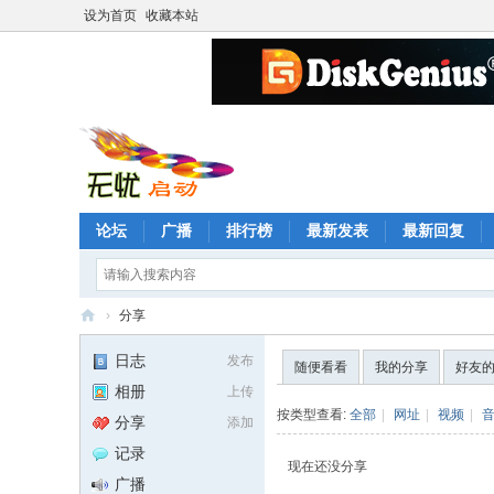
设为首页
收藏本站
论坛
广播
排行榜
最新发表
最新回复
›
分享
无
日志
发布
随便看看
我的分享
好友
忧
相册
上传
启
按类型查看:
全部
|
网址
|
视频
|
分享
添加
动
记录
现在还没分享
论
广播