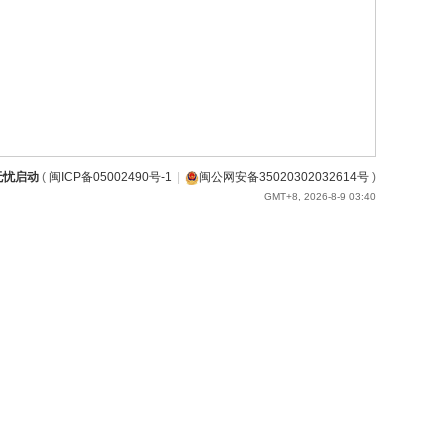
无忧启动
(
闽ICP备05002490号-1
|
闽公网安备35020302032614号
)
GMT+8, 2026-8-9 03:40