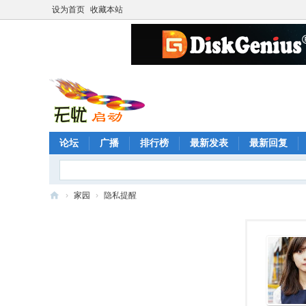
设为首页
收藏本站
论坛
广播
排行榜
最新发表
最新回复
›
家园
›
隐私提醒
无
忧
启
动
论