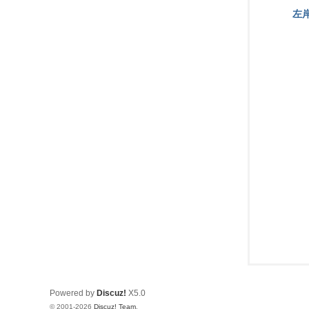
坛
左
Powered by
Discuz!
X5.0
© 2001-2026
Discuz! Team
.