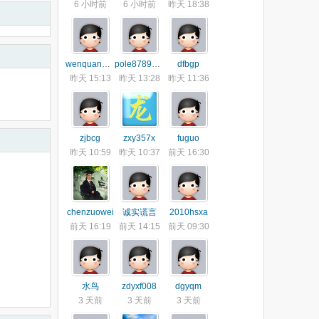
6 小时前
6 小时前
昨天 18:38
wenquan325
pole87898843
dfbgp
昨天 15:13
昨天 13:28
昨天 11:36
zjbcg
zxy357x
fuguo
昨天 10:59
昨天 10:37
前天 16:30
chenzuowei
诚实谎言
2010hsxa
前天 16:19
前天 14:15
前天 09:30
水鸟
zdyxf008
dgyqm
3 天前
3 天前
3 天前