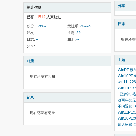
分享
统计信息
已有
11512
人来访过
日志
积分:
12804
无忧币:
20445
好友:
--
主题:
29
日志:
--
相册:
--
现在还没
分享:
--
主题
相册
WinPE 
Win10PE
现在还没有相册
win11_
Win11PEx
[ 已解决 ]
记录
这两年的无
不闪退的 Dis
Win11PE
现在还没有记录
Win10PE
请大家帮忙