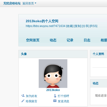
无忧启动论坛
返回首页
2013koko的个人空间
https://bbs.wuyou.net/?471634
[收藏]
[复制]
[分享]
[RSS]
空间首页
动态
记录
日志
相
头像
个人资料
动态
2013koko
现在还没
加为好友
打个招呼
给我留言
发送消息