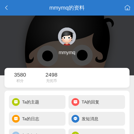
mmymq的资料
mmymq
3580
2498
积分
无忧币
Ta的主题
TA的回复
Ta的日志
发短消息