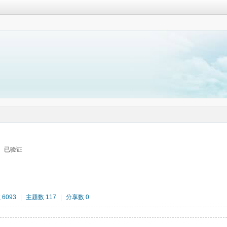
已验证
6093
|
主题数 117
|
分享数 0