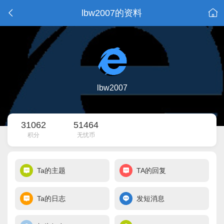
lbw2007的资料
lbw2007
31062
51464
积分
无忧币
Ta的主题
TA的回复
Ta的日志
发短消息