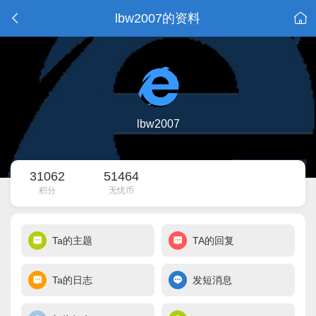
lbw2007的资料
lbw2007
31062
51464
积分
无忧币
Ta的主题
TA的回复
Ta的日志
发短消息