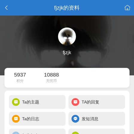
fjzjk的资料
fjzjk
5937
10888
积分
无忧币
Ta的主题
TA的回复
Ta的日志
发短消息