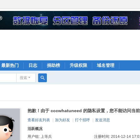
最新热门
日志
捐助榜
升级权限
域名管理
搜索
搜
索
抱歉！由于 cccwhatuneed 的隐私设置，您不能访问当
查看好友列表
|
加为好友
|
打个招呼
|
发送消息
活跃概况
用户组:
上等兵
注册时间: 2014-12-14 17:0