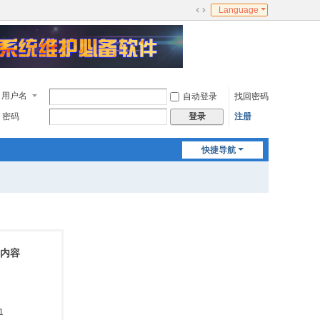
Language
切
换
到
宽
版
用户名
自动登录
找回密码
密码
注册
登录
快捷导航
前内容
1