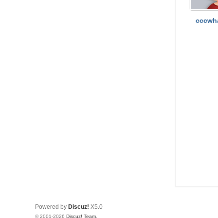
坛
cccwh
Powered by
Discuz!
X5.0
© 2001-2026
Discuz! Team
.