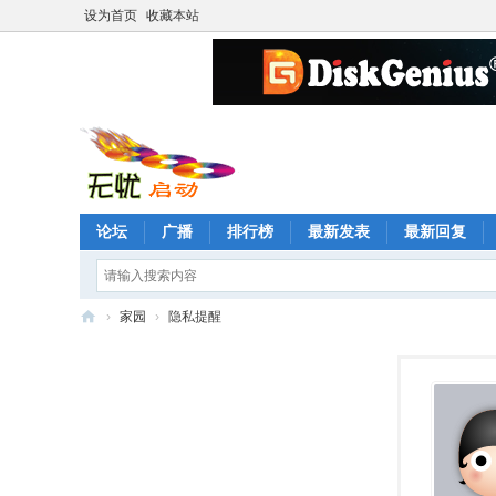
设为首页
收藏本站
论坛
广播
排行榜
最新发表
最新回复
›
家园
›
隐私提醒
无
忧
启
动
论