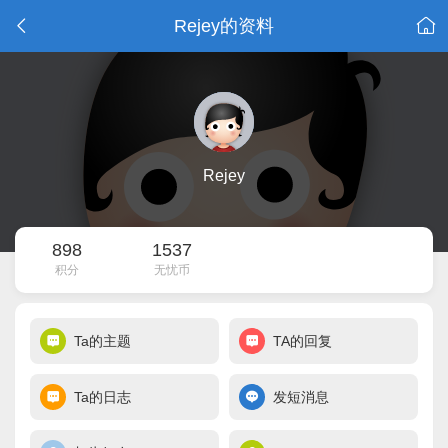
Rejey的资料
Rejey
898
1537
积分
无忧币
Ta的主题
TA的回复
Ta的日志
发短消息