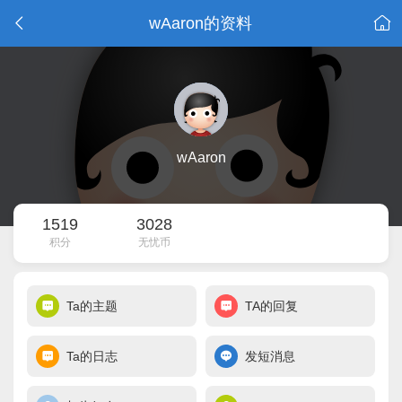
wAaron的资料
wAaron
1519
3028
积分
无忧币
Ta的主题
TA的回复
Ta的日志
发短消息