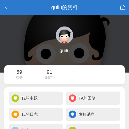
guilu的资料
guilu
59
91
积分
无忧币
Ta的主题
TA的回复
Ta的日志
发短消息