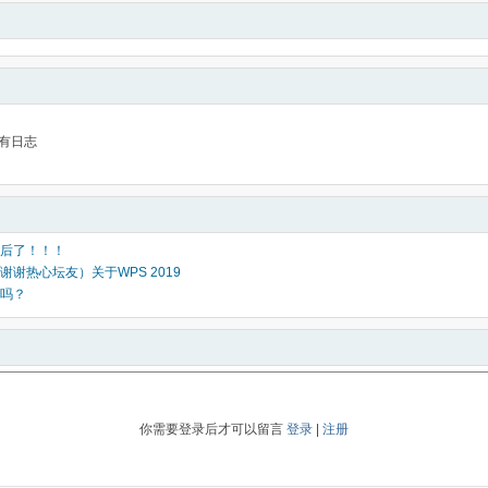
有日志
后了！！！
谢谢热心坛友）关于WPS 2019
吗？
你需要登录后才可以留言
登录
|
注册