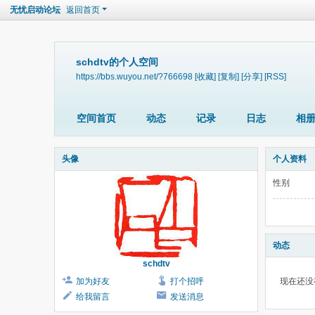
无忧启动论坛
返回首页
schdtv的个人空间
https://bbs.wuyou.net/?766698
[收藏]
[复制]
[分享]
[RSS]
空间首页
动态
记录
日志
相
头像
个人资料
性别
动态
schdtv
加为好友
打个招呼
现在还没
给我留言
发送消息