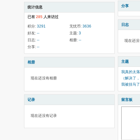
分享
统计信息
已有
285
人来访过
日志
积分:
3291
无忧币:
3636
好友:
--
主题:
3
日志:
--
相册:
--
现在还没
分享:
--
主题
相册
我真的太落
现在还没有相册
（解决了，
我被挂马了
记录
留言板
现在还没有记录